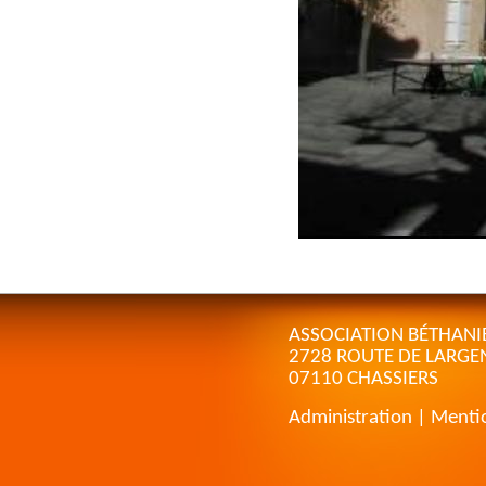
ASSOCIATION BÉTHANI
2728 ROUTE DE LARGE
07110 CHASSIERS
Administration
|
Mentio