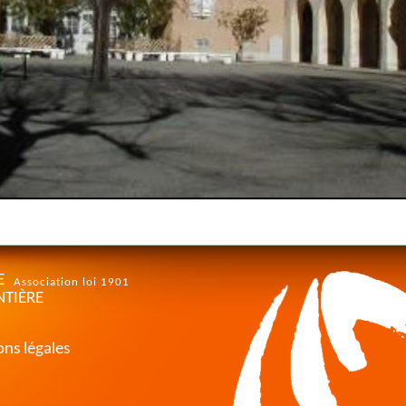
E
Association loi 1901
NTIÈRE
ns légales