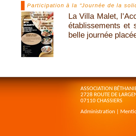
Participation à la "Journée de la sol
La Villa Malet, l’A
établissements et s
belle journée placé
ASSOCIATION BÉTHANI
2728 ROUTE DE LARGE
07110 CHASSIERS
Administration
|
Mentio