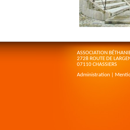
ASSOCIATION BÉTHANI
2728 ROUTE DE LARGE
07110 CHASSIERS
Administration
|
Mentio